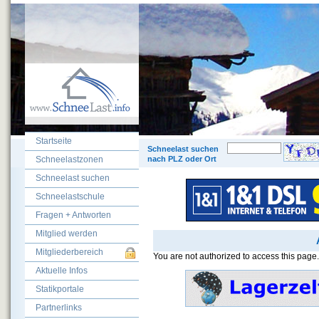
Startseite
© 200
Schneelast suchen
Schneelastzonen
nach PLZ oder Ort
Schneelast suchen
Schneelastschule
Fragen + Antworten
Mitglied werden
Mitgliederbereich
You are not authorized to access this page.
Aktuelle Infos
Statikportale
Partnerlinks