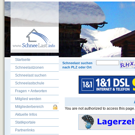
Startseite
© 200
Schneelast suchen
Schneelastzonen
nach PLZ oder Ort
Schneelast suchen
Schneelastschule
Fragen + Antworten
Mitglied werden
Mitgliederbereich
You are not authorized to access this page.
Aktuelle Infos
Statikportale
Partnerlinks