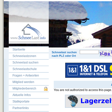
Startseite
© 200
Schneelast suchen
Schneelastzonen
nach PLZ oder Ort
Schneelast suchen
Schneelastschule
Fragen + Antworten
Mitglied werden
Mitgliederbereich
You are not authorized to access this page.
Aktuelle Infos
Statikportale
Partnerlinks