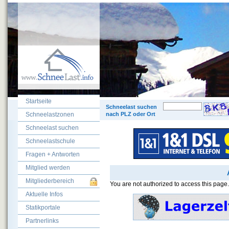
Startseite
© 200
Schneelast suchen
Schneelastzonen
nach PLZ oder Ort
Schneelast suchen
Schneelastschule
Fragen + Antworten
Mitglied werden
Mitgliederbereich
You are not authorized to access this page.
Aktuelle Infos
Statikportale
Partnerlinks