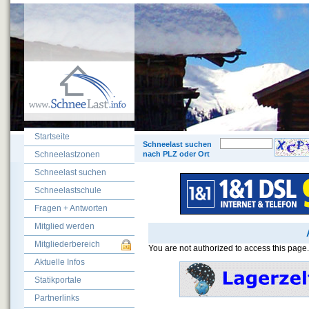
Startseite
© 200
Schneelast suchen
Schneelastzonen
nach PLZ oder Ort
Schneelast suchen
Schneelastschule
Fragen + Antworten
Mitglied werden
Mitgliederbereich
You are not authorized to access this page.
Aktuelle Infos
Statikportale
Partnerlinks