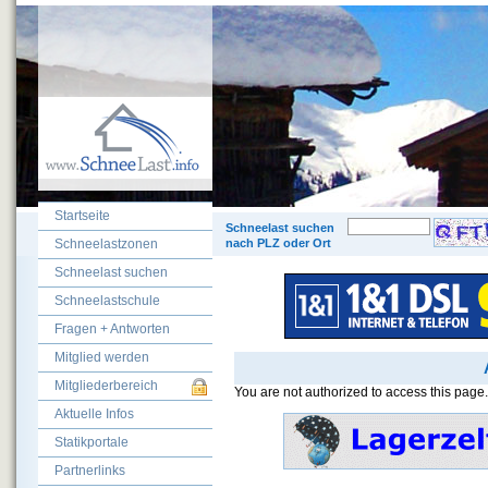
Startseite
© 200
Schneelast suchen
Schneelastzonen
nach PLZ oder Ort
Schneelast suchen
Schneelastschule
Fragen + Antworten
Mitglied werden
Mitgliederbereich
You are not authorized to access this page.
Aktuelle Infos
Statikportale
Partnerlinks